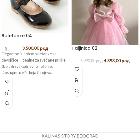
Baletanke 04
Haljinica 02
3.500,00
рсд
Elegantne i udobne baletanke za
devojčice – idealne za svečane prilike,
4.893,00
рсд
6.990,00
рсд
školu ili svakodnevno nošenje.
Dostupne u više boja i brojeva.
KALINAS STORY BEOGRAD