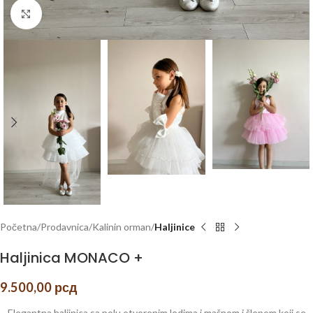
Kliknite za uvećanje
Početna
Prodavnica
Kalinin orman
Haljinice
Haljinica MONACO +
9.500,00
рсд
Elegantna haljinica sa polu otvorenim ledjma i mašnom i šlepom koji se