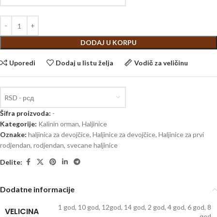
DODAJ U KORPU
Uporedi
Dodaj u listu želja
Vodič za veličinu
RSD - рсд
Šifra proizvoda:
-
Kategorije:
Kalinin orman
,
Haljinice
Oznake:
haljinica za devojčice
,
Haljinice za devojčice
,
Haljinice za prvi
rodjendan
,
rodjendan
,
svecane haljinice
Delite:
Dodatne informacije
1 god
,
10 god
,
12god
,
14 god
,
2 god
,
4 god
,
6 god
,
8
VELICINA
god