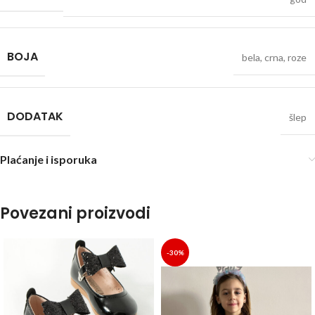
BOJA
bela
,
crna
,
roze
DODATAK
šlep
Plaćanje i isporuka
Povezani proizvodi
-30%