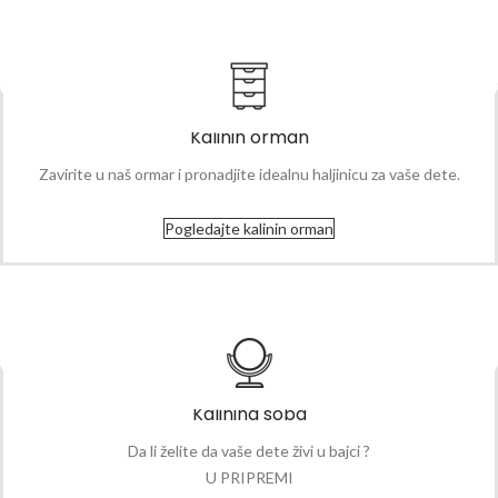
Kalinin orman
Zavirite u naš ormar i pronadjite idealnu haljinicu za vaše dete.
Pogledajte kalinin orman
Kalinina soba
Da li želite da vaše dete živi u bajci ?
U PRIPREMI