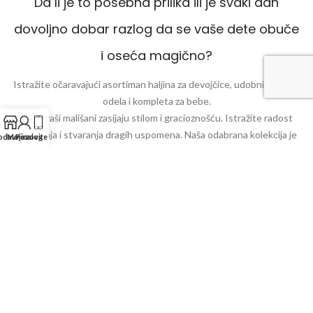
Da li je to posebna prilika ili je svaki dan
dovoljno dobar razlog da se vaše dete obuče
i oseća magično?
Istražite očaravajući asortiman haljina za devojčice, udobnih dečijih
odela i kompleta za bebe.
Neka vaši mališani zasijaju stilom i gracioznošću. Istražite radost
oblačenja i stvaranja dragih uspomena. Naša odabrana kolekcija je
odavnica
Moj nalog
Pozovite nas
dizajnirana da svaki trenutak učini posebnim.
Ponuda proizvoda
KALINAS STORY BEOGRAD
kalinas.story@gmail.com
+381611886780
PIB : 111031640