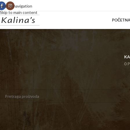
Skip to navigation
Skip to main content
POČETN
KA
0 P
Početna
Prodavnica
Kalinini aksesoari
Rajfovi
Nijedan proizvod ne odgovara izabranim kriterijumima.