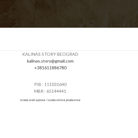
KALINAS STORY BEOGRAD
kalinas.story@gmail.com
+381611886780
PIB : 111031640
MBR : 65144441
izrada web sajtova
i
izrada online prodavnica