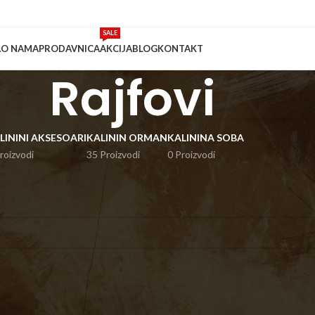
SALE
A
O NAMA
PRODAVNICA
AKCIJA
BLOG
KONTAKT
Rajfovi
LININI AKSESOARI
KALININ ORMAN
KALININA SOBA
roizvodi
35 Proizvodi
0 Proizvodi