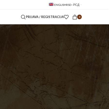
ENGLISH
RSD - РСД
PRIJAVA / REGISTRACIJA
0
24
36