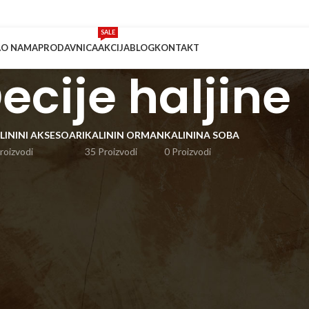
SALE
A
O NAMA
PRODAVNICA
AKCIJA
BLOG
KONTAKT
ecije haljine
LININI AKSESOARI
KALININ ORMAN
KALININA SOBA
roizvodi
35 Proizvodi
0 Proizvodi
Prikaži
9