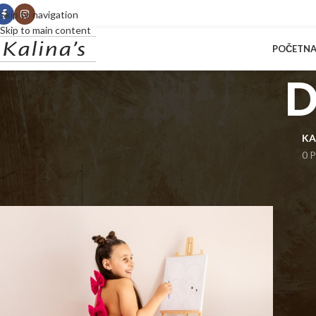
Skip to navigation
Skip to main content
POČETN
D
KA
0 P
Početna
Prodavnica
Proizvod označen „Decije haljine“