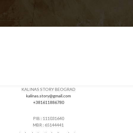
KALINAS STORY BEOGRAD
kalinas.story@gmail.com
+381611886780
PIB : 111031640
MBR : 65144441