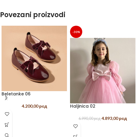
Povezani proizvodi
-30%
Beletanke 06
Haljinica 02
4.200,00
рсд
4.893,00
рсд
6.990,00
рсд