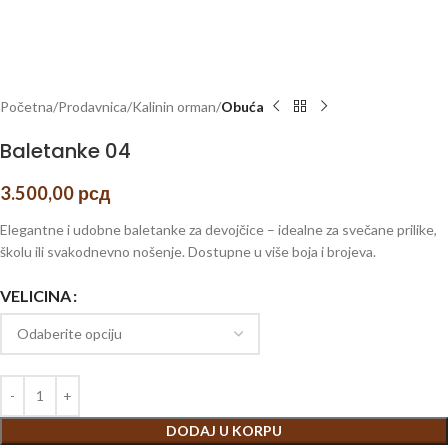
Početna
Prodavnica
Kalinin orman
Obuća
Baletanke 04
3.500,00
рсд
Elegantne i udobne baletanke za devojčice – idealne za svečane prilike,
školu ili svakodnevno nošenje. Dostupne u više boja i brojeva.
VELICINA
DODAJ U KORPU