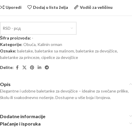
Uporedi
Dodaj u listu želja
Vodič za veličinu
RSD - рсд
Šifra proizvoda:
-
Kategorije:
Obuća
,
Kalinin orman
Oznake:
baletake
,
baletanke sa mašnom
,
baletanke za devojčice
,
baletanke za princeze
,
cipelice za devojčice
Delite:
Opis
Elegantne i udobne baletanke za devojčice – idealne za svečane prilike,
školu ili svakodnevno nošenje. Dostupne u više boja i brojeva.
Dodatne informacije
Plaćanje i isporuka