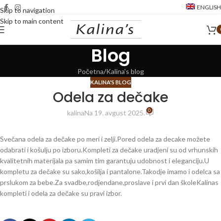
ENGLISH
Skip to navigation
Skip to main content
Blog
Početna
Kalina's blog
KALINA'S BLOG
Odela za dečake
0
kalina
Na 19. avgust 2025.
Svečana odela za dečake po meri i zelji.Pored odela za decake možete
odabrati i košulju po izboru.Kompleti za dečake uradjeni su od vrhunskih
kvalitetnih materijala pa samim tim garantuju udobnost i eleganciju.U
kompletu za dečake su sako,košilja i pantalone.Takodje imamo i odelca sa
prslukom za bebe.Za svadbe,rodjendane,proslave i prvi dan školeKalinas
kompleti i odela za dečake su pravi izbor.