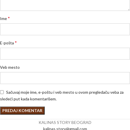
*
Ime
*
E-pošta
Veb mesto
Sačuvaj moje ime, e-poštu i veb mesto u ovom pregledaču veba za
sledeći put kada komentarišem.
KALINAS STORY BEOGRAD
kalinas.story@gmail.com